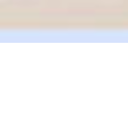
Turgutlu Nakliye
Turgutlu İstanbul Arası Eşya Taşıma Nakliyat
Nakliye Nakliyeciler Ambarı
Turgutlu Evdeneve
Turgutlu Ankara Arası Eşya Taşıma Nakliyat
Nakliye Nakliyeciler Ambarı