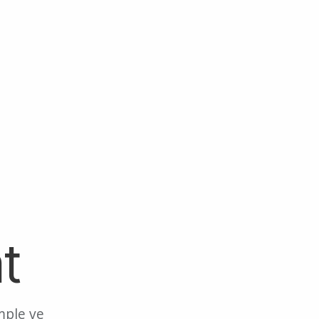
t
mple ve